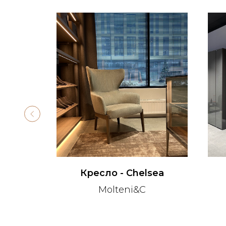
ия -
Кресло - Chelsea
ase
Molteni&C