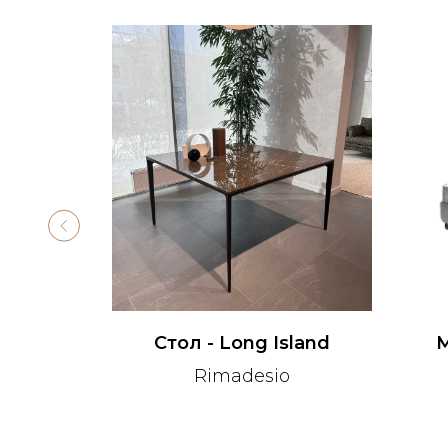
-20%
ers
Стол - Long Island
М
Rimadesio