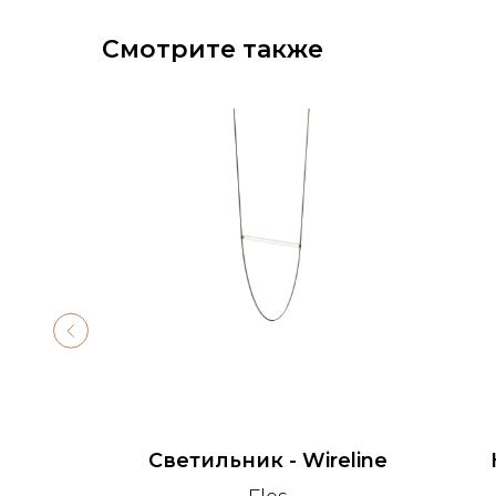
Смотрите также
-20%
mbra
Cветильник - Wireline