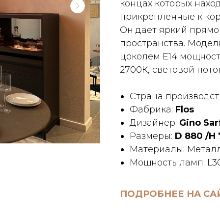
концах которых нахо
прикрепленные к ко
Он дает яркий прямо
пространства. Модел
цоколем E14 мощнос
2700К, световой поток
Страна производст
Фабрика:
Flos
Дизайнер:
Gino Sar
Размеры:
D 880 /H
Материалы: Металл
Мощность ламп: L3
ПОДРОБНЕЕ НА СА