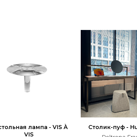
тольная лампа - VIS À
Столик-пуф - H
VIS