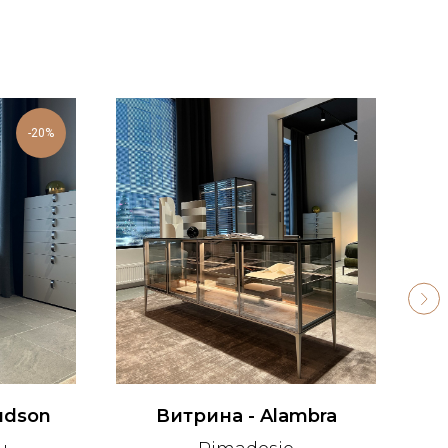
-20%
udson
Витрина - Alambra