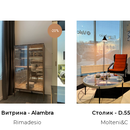
-20%
Витрина - Alambra
Столик - D.55
Rimadesio
Molteni&C