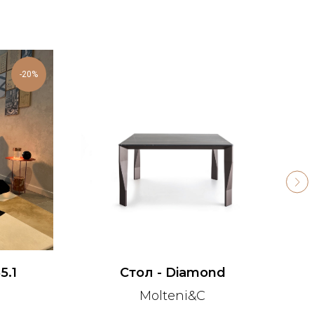
-20%
5.1
Стол - Diamond
La
Molteni&C