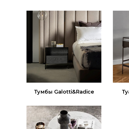
Тумбы Galotti&Radice
Ту